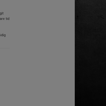
git
re tid
idig