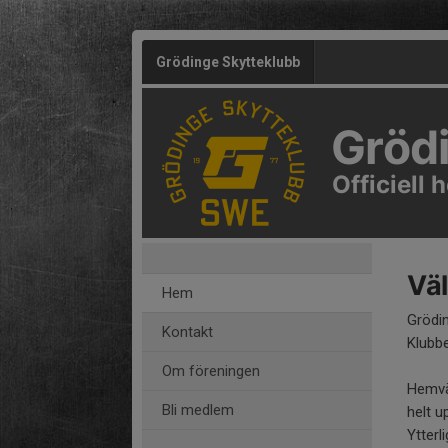
Grödinge Skytteklubb
Gröd
Officiell
Vä
Hem
Grödi
Kontakt
Klubbe
Om föreningen
Hemvä
Bli medlem
helt u
Ytterl