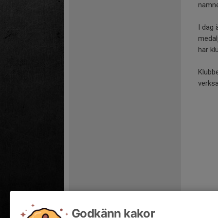
namne
I dag 
medalj
har kl
Klubbe
verks
Godkänn kakor