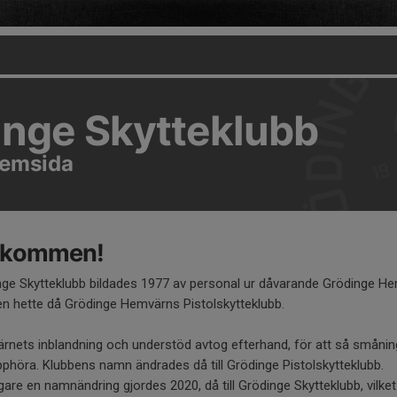
inge Skytteklubb
 hemsida
lkommen!
nge Skytteklubb bildades 1977 av personal ur dåvarande Grödinge He
n hette då Grödinge Hemvärns Pistolskytteklubb.
rnets inblandning och understöd avtog efterhand, för att så smån
pphöra. Klubbens namn ändrades då till Grödinge Pistolskytteklubb.
igare en namnändring gjordes 2020, då till Grödinge Skytteklubb, vilket