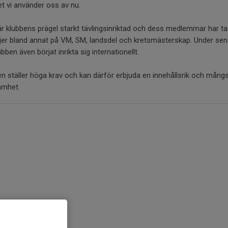
t vi använder oss av nu.
är klubbens prägel starkt tävlingsinriktad och dess medlemmar har ta
er bland annat på VM, SM, landsdel och kretsmästerskap. Under sena
ubben även börjat inrikta sig internationellt.
n ställer höga krav och kan därför erbjuda en innehållsrik och mångs
amhet.