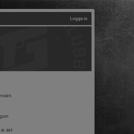
Logga in
mvärn.
ingom
 är det